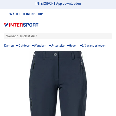
INTERSPORT App downloaden
WÄHLE DEINEN SHOP
Wonach suchst du?
Damen
Outdoor
Wandern
Unterteile
Hosen
3/4 Wanderhosen