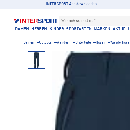
INTERSPORT App downloaden
Wonach suchst du?
DAMEN
HERREN
KINDER
SPORTARTEN
MARKEN
AKTUEL
Damen
Outdoor
Wandern
Unterteile
Hosen
Wanderhose