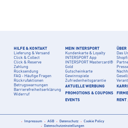
HILFE & KONTAKT
MEIN INTERSPORT
ÜBER
Lieferung & Versand
Kundenkarte & Loyalty
Das U
Click & Collect
INTERSPORT App
Shopf
Click & Reserve
INTERSPORT Mastercard®
Partn
Zahlung
Gold
Press
Rücksendung
Gutscheinkarte
Nachha
FAQ - Häufige Fragen
Gewinnspiele
Gesell
Rückrufaktionen
Zufriedenheitsgarantie
Veran
Betrugswarnungen
AKTUELLE WERBUNG
KARRI
Barrierefreiheitserklärung
PROMOTIONS & COUPONS
FIRM
Widerruf
EVENTS
RENT 
Impressum
AGB
Datenschutz
Cookie Policy
Datenschutzeinstellungen