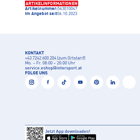
ARTIKELINFORMATIONEN
Artikelnummer:
563010047
Im Angebot seit
06.10.2023
KONTAKT
+43 7242 600 204 (zum Ortstarif)
Mo. – Fr. 08:00 – 20:00 Uhr
service.eshop
@
intersport.at
FOLGE UNS
Jetzt App downloaden!
Laden im
Jetzt bei
App Store
Google Play