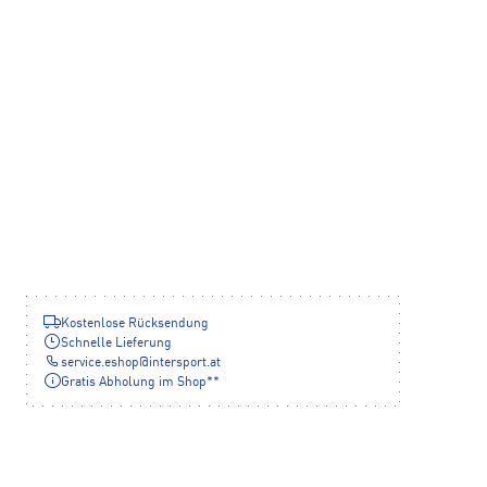
Kostenlose Rücksendung
Schnelle Lieferung
service.eshop
@
intersport.at
Gratis Abholung im Shop**