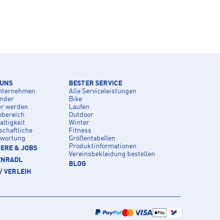
 UNS
BESTER SERVICE
nternehmen
Alle Serviceleistungen
inder
Bike
er werden
Laufen
ebereich
Outdoor
ltigkeit
Winter
schaftliche
Fitness
twortung
Größentabellen
Produktinformationen
ERE & JOBS
Vereinsbekleidung bestellen
ENRADL
BLOG
/ VERLEIH