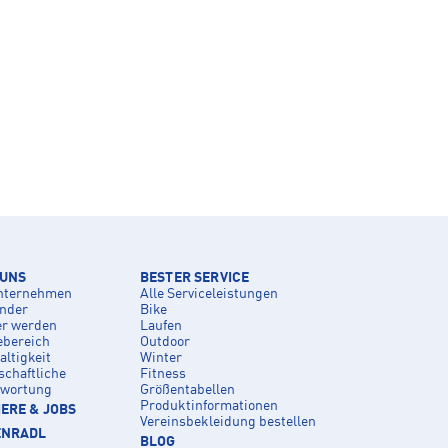
 UNS
BESTER SERVICE
nternehmen
Alle Serviceleistungen
inder
Bike
er werden
Laufen
ebereich
Outdoor
ltigkeit
Winter
schaftliche
Fitness
twortung
Größentabellen
Produktinformationen
ERE & JOBS
Vereinsbekleidung bestellen
ENRADL
BLOG