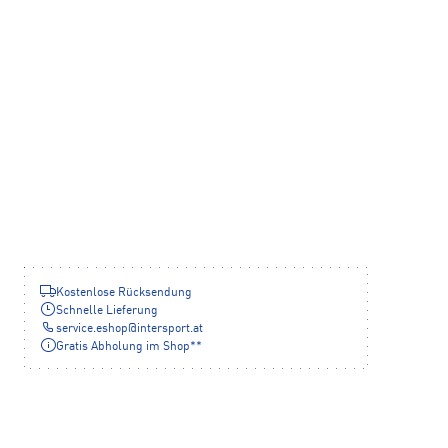
Kostenlose Rücksendung
Schnelle Lieferung
service.eshop
@
intersport.at
Gratis Abholung im Shop**