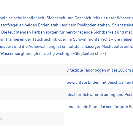
pielerische Möglichkeit, Sicherheit und Geschicklichkeit unter Wasser zu
tstoffkegel an beiden Enden stabil auf dem Poolboden stehen. So entste
ie leuchtenden Farben sorgen für hervorragende Sichtbarkeit und mac
eim Trainieren der Tauchtechnik oder im Schwimmunterricht – die vielsei
sport und die Aufbewahrung ist ein luftdurchlässiger Meshbeutel enthal
 Wasser sorgt und gleichzeitig wichtige Fähigkeiten stärkt.
3 flexible Tauchbögen mit je 200 cm
Gewichtete Enden mit beschwerten K
Ideal für Schwimmtraining und Pool
Leuchtende Signalfarben für gute Si
n