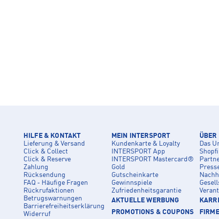
HILFE & KONTAKT
MEIN INTERSPORT
ÜBER
Lieferung & Versand
Kundenkarte & Loyalty
Das U
Click & Collect
INTERSPORT App
Shopf
Click & Reserve
INTERSPORT Mastercard®
Partn
Zahlung
Gold
Press
Rücksendung
Gutscheinkarte
Nachha
FAQ - Häufige Fragen
Gewinnspiele
Gesell
Rückrufaktionen
Zufriedenheitsgarantie
Veran
Betrugswarnungen
AKTUELLE WERBUNG
KARRI
Barrierefreiheitserklärung
PROMOTIONS & COUPONS
FIRM
Widerruf