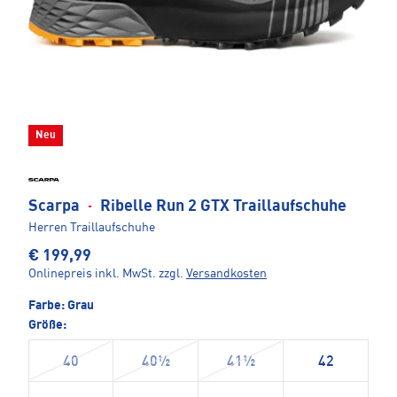
Neu
Scarpa
·
Ribelle Run 2 GTX Traillaufschuhe
Herren Traillaufschuhe
€ 199,99
Onlinepreis inkl. MwSt.
zzgl.
Versandkosten
Farbe:
Grau
Größe:
40
40½
41½
42