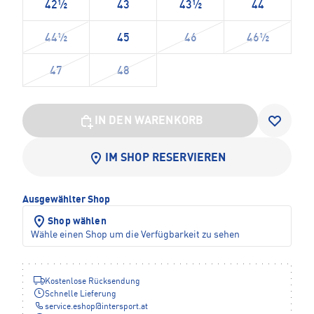
42½
43
43½
44
44½
45
46
46½
47
48
IN DEN WARENKORB
IM SHOP RESERVIEREN
Ausgewählter Shop
Shop wählen
Wähle einen Shop um die Verfügbarkeit zu sehen
Kostenlose Rücksendung
Schnelle Lieferung
service.eshop
@
intersport.at