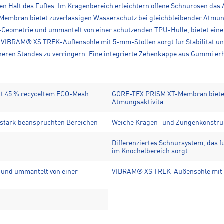
n Halt des Fußes. Im Kragenbereich erleichtern offene Schnürösen das 
bran bietet zuverlässigen Wasserschutz bei gleichbleibender Atmungsa
-Geometrie und ummantelt von einer schützenden TPU-Hülle, bietet eine
 VIBRAM® XS TREK-Außensohle mit 5-mm-Stollen sorgt für Stabilität un
heren Standes zu verringern. Eine integrierte Zehenkappe aus Gummi erh
it 45 % recyceltem ECO-Mesh
GORE-TEX PRISM XT-Membran bietet 
Atmungsaktivitä
n stark beanspruchten Bereichen
Weiche Kragen- und Zungenkonstru
Differenziertes Schnürsystem, das f
im Knöchelbereich sorgt
 und ummantelt von einer
VIBRAM® XS TREK-Außensohle mit 