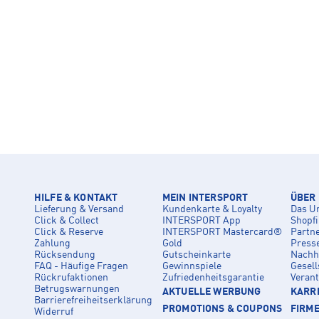
HILFE & KONTAKT
MEIN INTERSPORT
ÜBER
Lieferung & Versand
Kundenkarte & Loyalty
Das U
Click & Collect
INTERSPORT App
Shopf
Click & Reserve
INTERSPORT Mastercard®
Partn
Zahlung
Gold
Press
Rücksendung
Gutscheinkarte
Nachha
FAQ - Häufige Fragen
Gewinnspiele
Gesell
Rückrufaktionen
Zufriedenheitsgarantie
Veran
Betrugswarnungen
AKTUELLE WERBUNG
KARRI
Barrierefreiheitserklärung
PROMOTIONS & COUPONS
FIRM
Widerruf