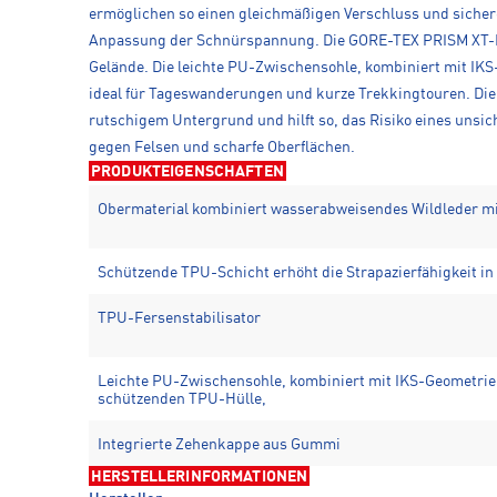
ermöglichen so einen gleichmäßigen Verschluss und sichere
Anpassung der Schnürspannung. Die GORE-TEX PRISM XT-Mem
Gelände. Die leichte PU-Zwischensohle, kombiniert mit IKS
ideal für Tageswanderungen und kurze Trekkingtouren. Die
rutschigem Untergrund und hilft so, das Risiko eines unsic
gegen Felsen und scharfe Oberflächen.
PRODUKTEIGENSCHAFTEN
Obermaterial kombiniert wasserabweisendes Wildleder m
Schützende TPU-Schicht erhöht die Strapazierfähigkeit i
TPU-Fersenstabilisator
Leichte PU-Zwischensohle, kombiniert mit IKS-Geometrie
schützenden TPU-Hülle,
Integrierte Zehenkappe aus Gummi
HERSTELLERINFORMATIONEN