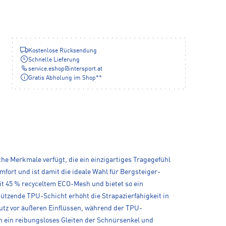
Kostenlose Rücksendung
Schnelle Lieferung
service.eshop
@
intersport.at
Gratis Abholung im Shop**
he Merkmale verfügt, die ein einzigartiges Tragegefühl
fort und ist damit die ideale Wahl für Bergsteiger-
t 45 % recyceltem ECO-Mesh und bietet so ein
hützende TPU-Schicht erhöht die Strapazierfähigkeit in
utz vor äußeren Einflüssen, während der TPU-
n ein reibungsloses Gleiten der Schnürsenkel und