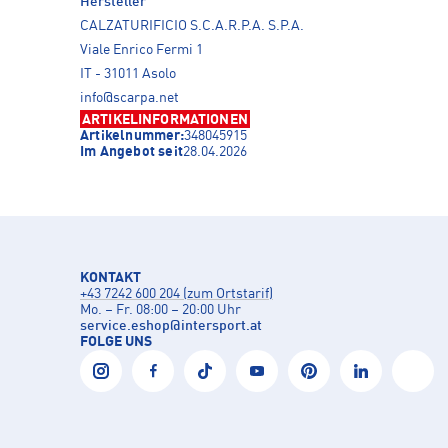
Hersteller
CALZATURIFICIO S.C.A.R.P.A. S.P.A.
Viale Enrico Fermi 1
IT - 31011 Asolo
info@scarpa.net
ARTIKELINFORMATIONEN
Artikelnummer:
348045915
Im Angebot seit
28.04.2026
KONTAKT
+43 7242 600 204 (zum Ortstarif)
Mo. – Fr. 08:00 – 20:00 Uhr
service.eshop
@
intersport.at
FOLGE UNS