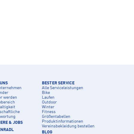
 UNS
BESTER SERVICE
nternehmen
Alle Serviceleistungen
inder
Bike
er werden
Laufen
ebereich
Outdoor
ltigkeit
Winter
schaftliche
Fitness
twortung
Größentabellen
Produktinformationen
ERE & JOBS
Vereinsbekleidung bestellen
ENRADL
BLOG