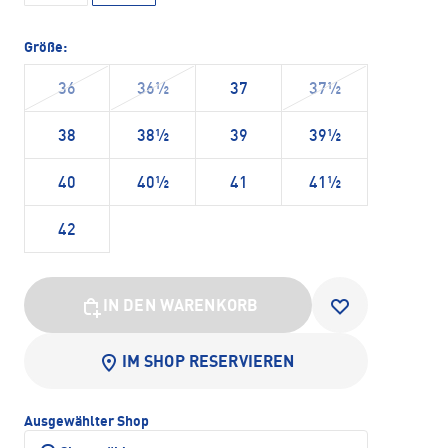
Größe:
36
36½
37
37½
38
38½
39
39½
40
40½
41
41½
42
IN DEN WARENKORB
IM SHOP RESERVIEREN
Ausgewählter Shop