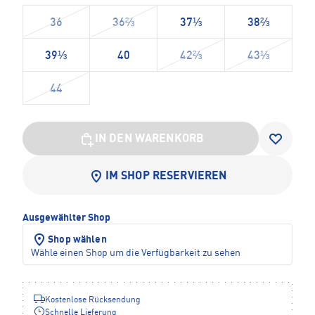
36
36⅔
37⅓
38⅔
39⅓
40
42⅔
43⅓
44
IN DEN WARENKORB
IM SHOP RESERVIEREN
Ausgewählter Shop
Shop wählen
Wähle einen Shop um die Verfügbarkeit zu sehen
Kostenlose Rücksendung
Schnelle Lieferung