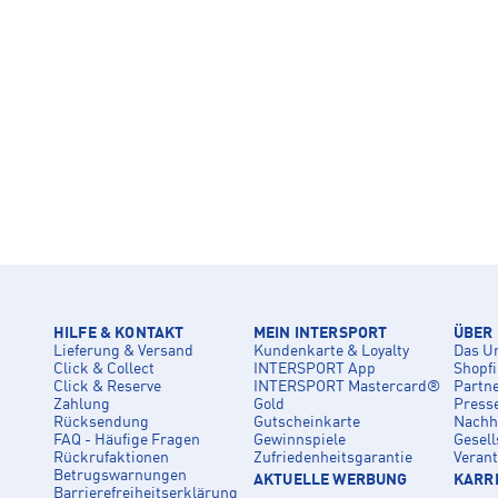
HILFE & KONTAKT
MEIN INTERSPORT
ÜBER
Lieferung & Versand
Kundenkarte & Loyalty
Das U
Click & Collect
INTERSPORT App
Shopf
Click & Reserve
INTERSPORT Mastercard®
Partn
Zahlung
Gold
Press
Rücksendung
Gutscheinkarte
Nachha
FAQ - Häufige Fragen
Gewinnspiele
Gesell
Rückrufaktionen
Zufriedenheitsgarantie
Veran
Betrugswarnungen
AKTUELLE WERBUNG
KARRI
Barrierefreiheitserklärung