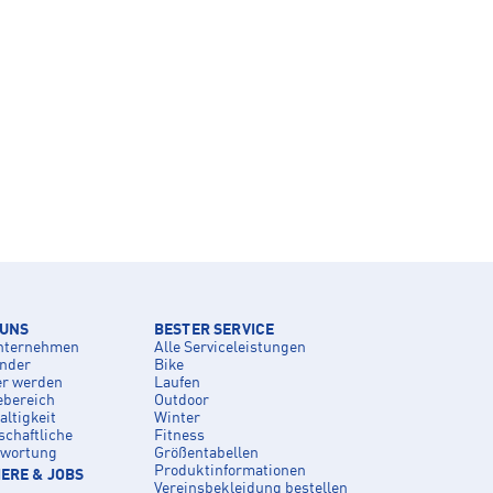
 UNS
BESTER SERVICE
nternehmen
Alle Serviceleistungen
inder
Bike
er werden
Laufen
ebereich
Outdoor
ltigkeit
Winter
schaftliche
Fitness
twortung
Größentabellen
Produktinformationen
ERE & JOBS
Vereinsbekleidung bestellen