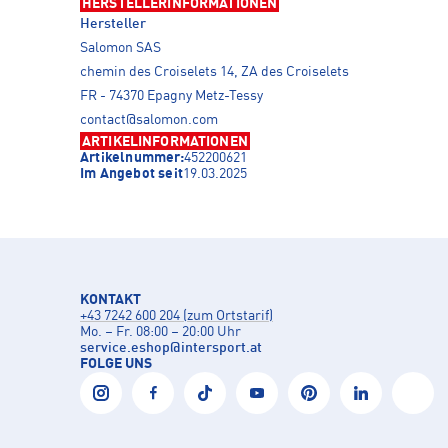
HERSTELLERINFORMATIONEN
Hersteller
Salomon SAS
chemin des Croiselets 14, ZA des Croiselets
FR - 74370 Epagny Metz-Tessy
contact@salomon.com
ARTIKELINFORMATIONEN
Artikelnummer:
452200621
Im Angebot seit
19.03.2025
KONTAKT
+43 7242 600 204 (zum Ortstarif)
Mo. – Fr. 08:00 – 20:00 Uhr
service.eshop
@
intersport.at
FOLGE UNS