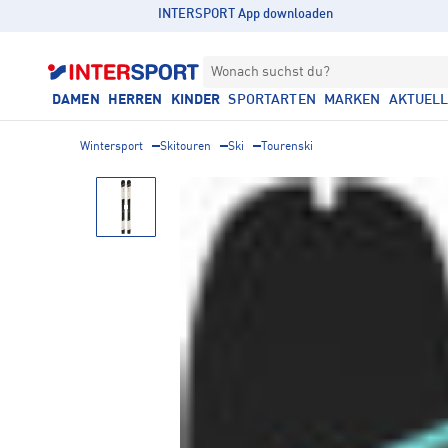
INTERSPORT App downloaden
Wonach suchst du?
DAMEN
HERREN
KINDER
SPORTARTEN
MARKEN
AKTUEL
Wintersport
Skitouren
Ski
Tourenski