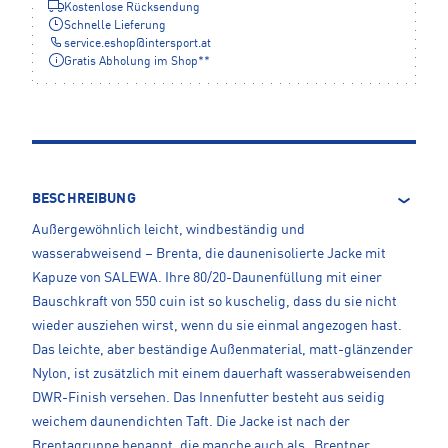
Kostenlose Rücksendung
Schnelle Lieferung
service.eshop
@
intersport.at
Gratis Abholung im Shop**
BESCHREIBUNG
Außergewöhnlich leicht, windbeständig und
wasserabweisend – Brenta, die daunenisolierte Jacke mit
Kapuze von SALEWA. Ihre 80/20-Daunenfüllung mit einer
Bauschkraft von 550 cuin ist so kuschelig, dass du sie nicht
wieder ausziehen wirst, wenn du sie einmal angezogen hast.
Das leichte, aber beständige Außenmaterial, matt-glänzender
Nylon, ist zusätzlich mit einem dauerhaft wasserabweisenden
DWR-Finish versehen. Das Innenfutter besteht aus seidig
weichem daunendichten Taft. Die Jacke ist nach der
Brentagruppe benannt, die manche auch als „Brentner