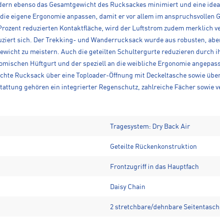
dern ebenso das Gesamtgewicht des Rucksackes minimiert und eine ideal
die eigene Ergonomie anpassen, damit er vor allem im anspruchsvollen G
 Prozent reduzierten Kontaktfläche, wird der Luftstrom zudem merklich v
ziert sich. Der Trekking- und Wanderrucksack wurde aus robusten, aber 
Gewicht zu meistern. Auch die geteilten Schultergurte reduzieren durch
mischen Hüftgurt und der speziell an die weibliche Ergonomie angepasst
chte Rucksack über eine Toploader-Öffnung mit Deckeltasche sowie über
stattung gehören ein integrierter Regenschutz, zahlreiche Fächer sowie
Tragesystem: Dry Back Air
Geteilte Rückenkonstruktion
Frontzugriff in das Hauptfach
Daisy Chain
2 stretchbare/dehnbare Seitentasc