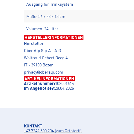
Ausgang für Trinksystem
Maße: 56 x 28 x 13 cm
Volumen: 24 Liter
HERSTELLERINFORMATIONEN
Hersteller
Ober Alp S.p.A.–A.G.
Waltraud Gebert Deeg 4
IT - 39100 Bozen
privacy@oberalp.com
ARTIKELINFORMATIONEN
Artikelnummer:
102001614
Im Angebot seit
28.04.2026
KONTAKT
+43 7242 600 204 (zum Ortstarif)