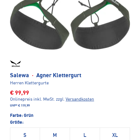
Salewa
·
Agner Klettergurt
Herren Klettergurte
€ 99,99
Onlinepreis inkl. MwSt.
zzgl.
Versandkosten
UVP*
€ 119,99
Farbe:
Grün
Größe:
S
M
L
XL