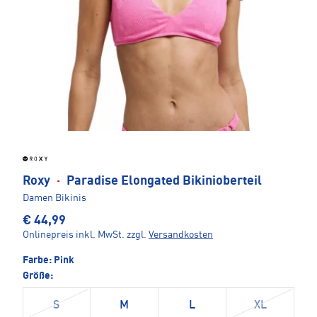
Roxy
·
Paradise Elongated Bikinioberteil
Damen Bikinis
€ 44,99
Onlinepreis inkl. MwSt.
zzgl.
Versandkosten
Farbe:
Pink
Größe:
S
M
L
XL