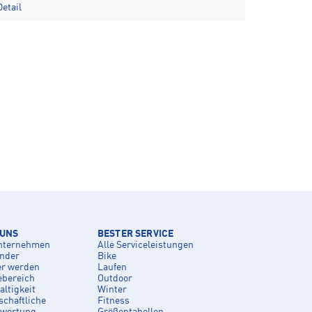
etail
 UNS
BESTER SERVICE
nternehmen
Alle Serviceleistungen
inder
Bike
er werden
Laufen
ebereich
Outdoor
ltigkeit
Winter
schaftliche
Fitness