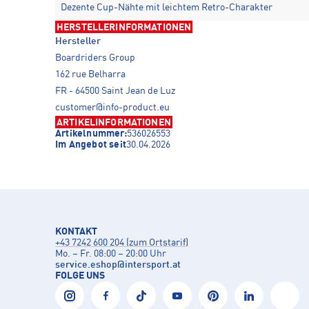
Dezente Cup-Nähte mit leichtem Retro-Charakter
HERSTELLERINFORMATIONEN
Hersteller
Boardriders Group
162 rue Belharra
FR - 64500 Saint Jean de Luz
customer@info-product.eu
ARTIKELINFORMATIONEN
Artikelnummer:
536026553
Im Angebot seit
30.04.2026
KONTAKT
+43 7242 600 204 (zum Ortstarif)
Mo. – Fr. 08:00 – 20:00 Uhr
service.eshop
@
intersport.at
FOLGE UNS