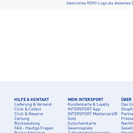
Gesticktes ROXY-Logo als dezentes D
HILFE & KONTAKT
MEIN INTERSPORT
ÜBER
Lieferung & Versand
Kundenkarte & Loyalty
Das U
Click & Collect
INTERSPORT App
Shopf
Click & Reserve
INTERSPORT Mastercard®
Partn
Zahlung
Gold
Press
Rücksendung
Gutscheinkarte
Nachha
FAQ - Häufige Fragen
Gewinnspiele
Gesell