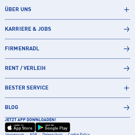
ÜBER UNS
KARRIERE & JOBS
FIRMENRADL
RENT / VERLEIH
BESTER SERVICE
BLOG
JETZT APP DOWNLOADEN!
Laden im
Jetzt bei
App Store
Google Play
Impressum
AGB
Datenschutz
Cookie Policy