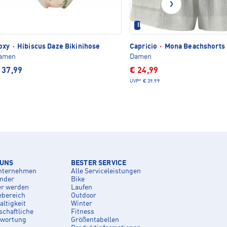
IM SET ERHÄLTLICH
oxy
·
Hibiscus Daze Bikinihose
Capricio
·
Mona Beachshorts
amen
Damen
 37,99
€ 24,99
UVP*
€ 39,99
 UNS
BESTER SERVICE
nternehmen
Alle Serviceleistungen
inder
Bike
er werden
Laufen
ebereich
Outdoor
ltigkeit
Winter
schaftliche
Fitness
twortung
Größentabellen