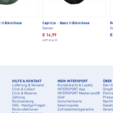
 II Bikinihose
Capricio
·
Basic II Bikinihose
R
Damen
D
€ 14,99
€
UVP*
€ 24,99
HILFE & KONTAKT
MEIN INTERSPORT
ÜBER
Lieferung & Versand
Kundenkarte & Loyalty
Das U
Click & Collect
INTERSPORT App
Shopf
Click & Reserve
INTERSPORT Mastercard®
Partn
Zahlung
Gold
Press
Rücksendung
Gutscheinkarte
Nachha
FAQ - Häufige Fragen
Gewinnspiele
Gesell
Rückrufaktionen
Zufriedenheitsgarantie
Veran