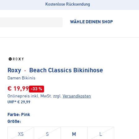
Kostenlose Rücksendung
WÄHLE DEINEN SHOP
Roxy
·
Beach Classics Bikinihose
Damen Bikinis
€ 19,99
-33 %
Onlinepreis inkl. MwSt.
zzgl.
Versandkosten
UVP*
€ 29,99
Farbe:
Pink
Größe:
XS
S
M
L