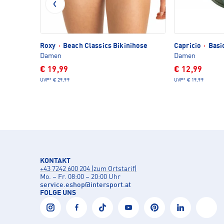
Roxy
·
Beach Classics Bikinihose
Capricio
·
Basic
Damen
Damen
€ 19,99
€ 12,99
UVP*
€ 29,99
UVP*
€ 19,99
KONTAKT
+43 7242 600 204 (zum Ortstarif)
Mo. – Fr. 08:00 – 20:00 Uhr
service.eshop
@
intersport.at
FOLGE UNS