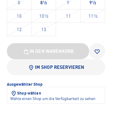
8
8½
9
9½
10
10½
11
11½
12
13
IN DEN WARENKORB
IM SHOP RESERVIEREN
Ausgewählter Shop
Shop wählen
Wähle einen Shop um die Verfügbarkeit zu sehen