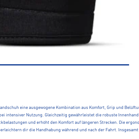
er Handschuh eine ausgewogene Kombination aus Komfort, Grip und Belüftu
 bei intensiver Nutzung. Gleichzeitig gewährleistet die robuste Innenhan
uckbelastungen und erhöht den Komfort auf längeren Strecken. Die ergon
ils erleichtern dir die Handhabung während und nach der Fahrt. Insgesa