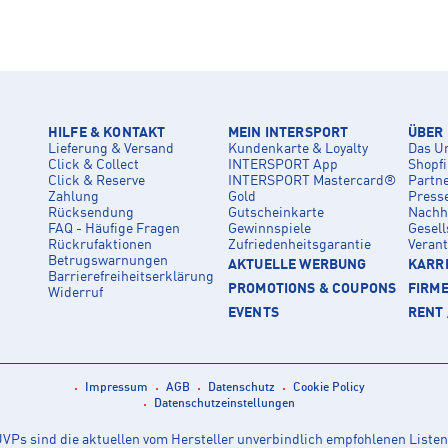
HILFE & KONTAKT
MEIN INTERSPORT
ÜBER
Lieferung & Versand
Kundenkarte & Loyalty
Das U
Click & Collect
INTERSPORT App
Shopf
Click & Reserve
INTERSPORT Mastercard®
Partn
Zahlung
Gold
Press
Rücksendung
Gutscheinkarte
Nachha
FAQ - Häufige Fragen
Gewinnspiele
Gesell
Rückrufaktionen
Zufriedenheitsgarantie
Veran
Betrugswarnungen
AKTUELLE WERBUNG
KARRI
Barrierefreiheitserklärung
PROMOTIONS & COUPONS
FIRM
Widerruf
EVENTS
RENT 
Impressum
AGB
Datenschutz
Cookie Policy
Datenschutzeinstellungen
Ps sind die aktuellen vom Hersteller unverbindlich empfohlenen Listen