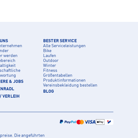
 UNS
BESTER SERVICE
nternehmen
Alle Serviceleistungen
inder
Bike
er werden
Laufen
ebereich
Outdoor
ltigkeit
Winter
schaftliche
Fitness
twortung
Größentabellen
Produktinformationen
ERE & JOBS
Vereinsbekleidung bestellen
ENRADL
BLOG
/ VERLEIH
preise. Die angeführten