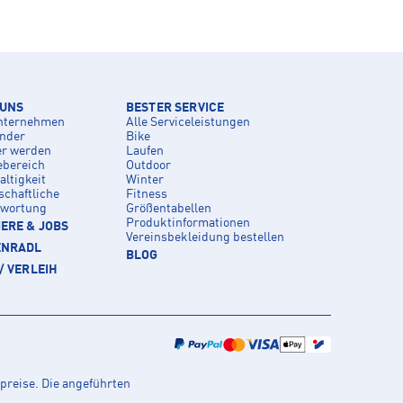
 UNS
BESTER SERVICE
nternehmen
Alle Serviceleistungen
inder
Bike
er werden
Laufen
ebereich
Outdoor
ltigkeit
Winter
schaftliche
Fitness
twortung
Größentabellen
Produktinformationen
ERE & JOBS
Vereinsbekleidung bestellen
ENRADL
BLOG
/ VERLEIH
preise. Die angeführten