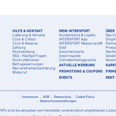
HILFE & KONTAKT
MEIN INTERSPORT
ÜBER
Lieferung & Versand
Kundenkarte & Loyalty
Das U
Click & Collect
INTERSPORT App
Shopf
Click & Reserve
INTERSPORT Mastercard®
Partn
Zahlung
Gold
Press
Rücksendung
Gutscheinkarte
Nachha
FAQ - Häufige Fragen
Gewinnspiele
Gesell
Rückrufaktionen
Zufriedenheitsgarantie
Veran
Betrugswarnungen
AKTUELLE WERBUNG
KARRI
Barrierefreiheitserklärung
PROMOTIONS & COUPONS
FIRM
Widerruf
EVENTS
RENT 
Impressum
AGB
Datenschutz
Cookie Policy
Datenschutzeinstellungen
Ps sind die aktuellen vom Hersteller unverbindlich empfohlenen Listen