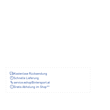
Kostenlose Rücksendung
Schnelle Lieferung
service.eshop
@
intersport.at
Gratis Abholung im Shop**