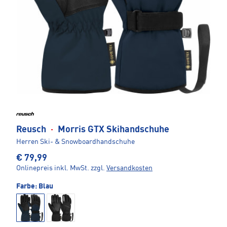
Reusch
·
Morris GTX Skihandschuhe
Herren Ski- & Snowboardhandschuhe
€ 79,99
Onlinepreis inkl. MwSt.
zzgl.
Versandkosten
Farbe:
Blau