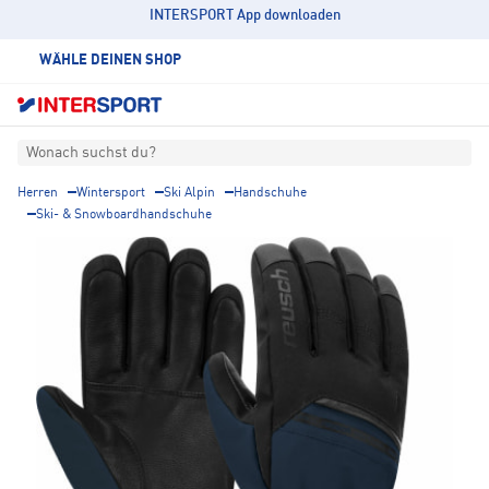
INTERSPORT App downloaden
WÄHLE DEINEN SHOP
Wonach suchst du?
Herren
Wintersport
Ski Alpin
Handschuhe
Ski- & Snowboardhandschuhe