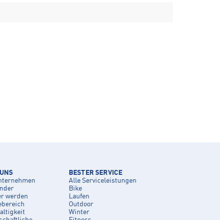
 UNS
BESTER SERVICE
nternehmen
Alle Serviceleistungen
inder
Bike
er werden
Laufen
ebereich
Outdoor
ltigkeit
Winter