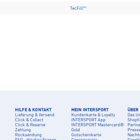
TecFill™
HILFE & KONTAKT
MEIN INTERSPORT
ÜBER
Lieferung & Versand
Kundenkarte & Loyalty
Das U
Click & Collect
INTERSPORT App
Shopf
Click & Reserve
INTERSPORT Mastercard®
Partn
Zahlung
Gold
Press
Rücksendung
Gutscheinkarte
Nachha