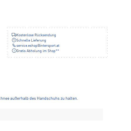
Kostenlose Rücksendung
Schnelle Lieferung
service.eshop
@
intersport.at
Gratis Abholung im Shop**
hnee außerhalb des Handschuhs zu halten.