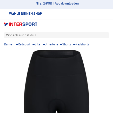
INTERSPORT App downloaden
WÄHLE DEINEN SHOP
Wonach suchst du?
Damen
Radsport
Bike
Unterteile
Shorts
Radshorts