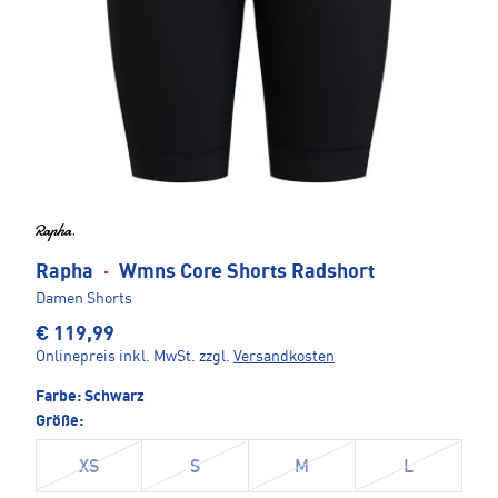
Rapha
·
Wmns Core Shorts Radshort
Damen Shorts
€ 119,99
Onlinepreis inkl. MwSt.
zzgl.
Versandkosten
Farbe:
Schwarz
Größe:
XS
S
M
L