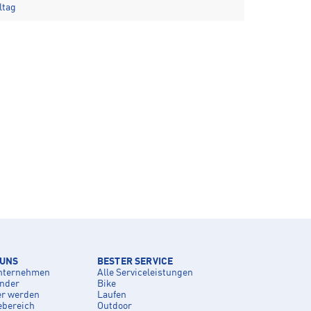
ltag
 UNS
BESTER SERVICE
nternehmen
Alle Serviceleistungen
inder
Bike
er werden
Laufen
ebereich
Outdoor