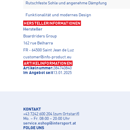
Rutschfeste Sohle und angenehme Dämpfung
Funktionalität und modernes Design
HERSTELLERINFORMATIONEN
Hersteller
Boardriders Group
162 rue Belharra
FR - 64500 Saint Jean de Luz
customer@info-product.eu
ARTIKELINFORMATIONEN
Artikelnummer:
384740840
Im Angebot seit
13.01.2025
KONTAKT
+43 7242 600 204 (zum Ortstarif)
Mo. – Fr. 08:00 – 20:00 Uhr
service.eshop
@
intersport.at
FOLGE UNS