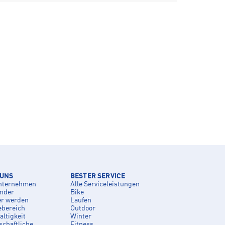
 UNS
BESTER SERVICE
nternehmen
Alle Serviceleistungen
inder
Bike
er werden
Laufen
ebereich
Outdoor
ltigkeit
Winter
schaftliche
Fitness