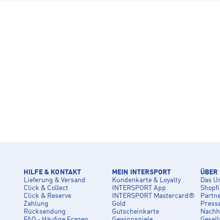
HILFE & KONTAKT
MEIN INTERSPORT
ÜBER
Lieferung & Versand
Kundenkarte & Loyalty
Das U
Click & Collect
INTERSPORT App
Shopf
Click & Reserve
INTERSPORT Mastercard®
Partn
Zahlung
Gold
Press
Rücksendung
Gutscheinkarte
Nachha
FAQ - Häufige Fragen
Gewinnspiele
Gesell