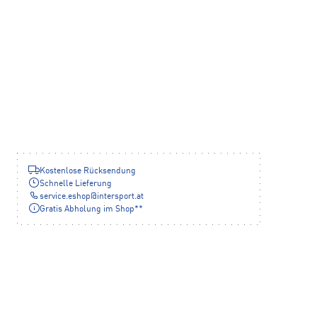
Kostenlose Rücksendung
Schnelle Lieferung
service.eshop
@
intersport.at
Gratis Abholung im Shop**