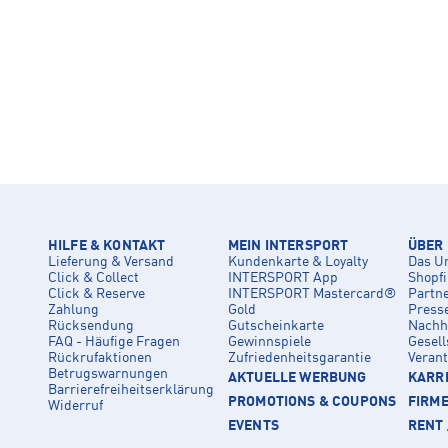
HILFE & KONTAKT
MEIN INTERSPORT
ÜBER
Lieferung & Versand
Kundenkarte & Loyalty
Das U
Click & Collect
INTERSPORT App
Shopf
Click & Reserve
INTERSPORT Mastercard®
Partn
Zahlung
Gold
Press
Rücksendung
Gutscheinkarte
Nachha
FAQ - Häufige Fragen
Gewinnspiele
Gesell
Rückrufaktionen
Zufriedenheitsgarantie
Veran
Betrugswarnungen
AKTUELLE WERBUNG
KARRI
Barrierefreiheitserklärung
PROMOTIONS & COUPONS
FIRM
Widerruf
EVENTS
RENT 