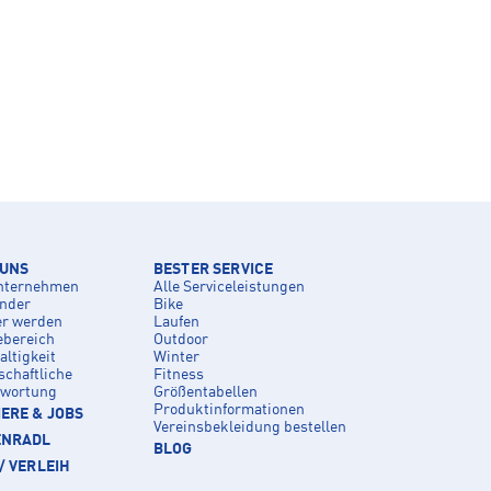
 UNS
BESTER SERVICE
nternehmen
Alle Serviceleistungen
inder
Bike
er werden
Laufen
ebereich
Outdoor
ltigkeit
Winter
schaftliche
Fitness
twortung
Größentabellen
Produktinformationen
ERE & JOBS
Vereinsbekleidung bestellen
ENRADL
BLOG
/ VERLEIH