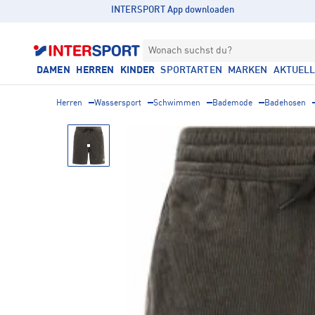
INTERSPORT App downloaden
Wonach suchst du?
DAMEN
HERREN
KINDER
SPORTARTEN
MARKEN
AKTUEL
Herren
Wassersport
Schwimmen
Bademode
Badehosen