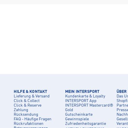
HILFE & KONTAKT
MEIN INTERSPORT
ÜBER
Lieferung & Versand
Kundenkarte & Loyalty
Das U
Click & Collect
INTERSPORT App
Shopf
Click & Reserve
INTERSPORT Mastercard®
Partn
Zahlung
Gold
Press
Rücksendung
Gutscheinkarte
Nachha
FAQ - Häufige Fragen
Gewinnspiele
Gesell
Rückrufaktionen
Zufriedenheitsgarantie
Veran