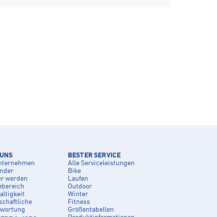
 UNS
BESTER SERVICE
nternehmen
Alle Serviceleistungen
inder
Bike
er werden
Laufen
ebereich
Outdoor
ltigkeit
Winter
schaftliche
Fitness
twortung
Größentabellen