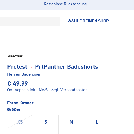
Kostenlose Rücksendung
WÄHLE DEINEN SHOP
Protest
·
PrtPanther Badeshorts
Herren Badehosen
€ 49,99
Onlinepreis inkl. MwSt.
zzgl.
Versandkosten
Farbe:
Orange
Größe:
XS
S
M
L