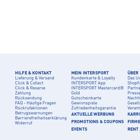
HILFE & KONTAKT
MEIN INTERSPORT
ÜBER
Lieferung & Versand
Kundenkarte & Loyalty
Das U
Click & Collect
INTERSPORT App
Shopf
Click & Reserve
INTERSPORT Mastercard®
Partn
Zahlung
Gold
Press
Rücksendung
Gutscheinkarte
Nachha
FAQ - Häufige Fragen
Gewinnspiele
Gesell
Rückrufaktionen
Zufriedenheitsgarantie
Veran
Betrugswarnungen
AKTUELLE WERBUNG
KARRI
Barrierefreiheitserklärung
PROMOTIONS & COUPONS
FIRM
Widerruf
EVENTS
RENT 