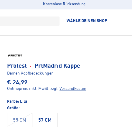
Kostenlose Rücksendung
WÄHLE DEINEN SHOP
Protest
·
PrtMadrid Kappe
Damen Kopfbedeckungen
€ 24,99
Onlinepreis inkl. MwSt.
zzgl.
Versandkosten
Farbe:
Lila
Größe:
55 CM
57 CM