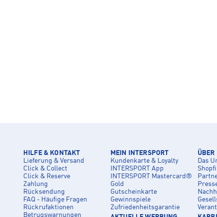
HILFE & KONTAKT
MEIN INTERSPORT
ÜBER
Lieferung & Versand
Kundenkarte & Loyalty
Das U
Click & Collect
INTERSPORT App
Shopf
Click & Reserve
INTERSPORT Mastercard®
Partn
Zahlung
Gold
Press
Rücksendung
Gutscheinkarte
Nachha
FAQ - Häufige Fragen
Gewinnspiele
Gesell
Rückrufaktionen
Zufriedenheitsgarantie
Veran
Betrugswarnungen
AKTUELLE WERBUNG
KARRI