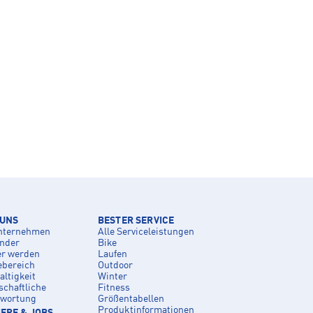
 UNS
BESTER SERVICE
nternehmen
Alle Serviceleistungen
inder
Bike
er werden
Laufen
ebereich
Outdoor
ltigkeit
Winter
schaftliche
Fitness
twortung
Größentabellen
Produktinformationen
ERE & JOBS