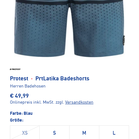
Protest
·
PrtLatika Badeshorts
Herren Badehosen
€ 49,99
Onlinepreis inkl. MwSt.
zzgl.
Versandkosten
Farbe:
Blau
Größe:
XS
S
M
L