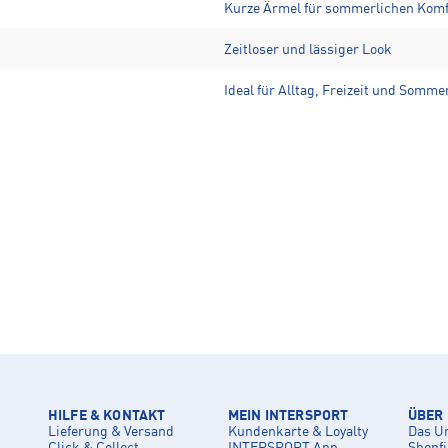
Kurze Ärmel für sommerlichen Komf
Zeitloser und lässiger Look
Ideal für Alltag, Freizeit und Somme
HILFE & KONTAKT
MEIN INTERSPORT
ÜBER
Lieferung & Versand
Kundenkarte & Loyalty
Das U
Click & Collect
INTERSPORT App
Shopf