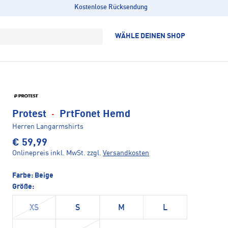
Kostenlose Rücksendung
WÄHLE DEINEN SHOP
Protest
·
PrtFonet Hemd
Herren Langarmshirts
€ 59,99
Onlinepreis inkl. MwSt.
zzgl.
Versandkosten
Farbe:
Beige
Größe:
XS
S
M
L