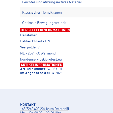
Leichtes und atmungsaktives Material
Klassischer Hemdkragen
Optimale Bewegungsfreiheit
HERSTELLERINFORMATIONEN
Hersteller
Dekker Olifanta B.V.
Veerpolder 7
NL - 2361 KX Warmond
kundenservice@protest.eu
ARTIKELINFORMATIONEN
Artikelnummer:
661033101
Im Angebot seit
30.04.2026
KONTAKT
+43 7242 600 204 (zum Ortstarif)
Mo. – Fr. 08:00 – 20:00 Uhr