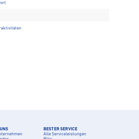
ort
raktivitäten
 UNS
BESTER SERVICE
nternehmen
Alle Serviceleistungen
inder
Bike