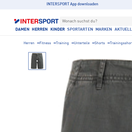
INTERSPORT App downloaden
Wonach suchst du?
DAMEN
HERREN
KINDER
SPORTARTEN
MARKEN
AKTUEL
Herren
Fitness
Training
Unterteile
Shorts
Trainingsshor