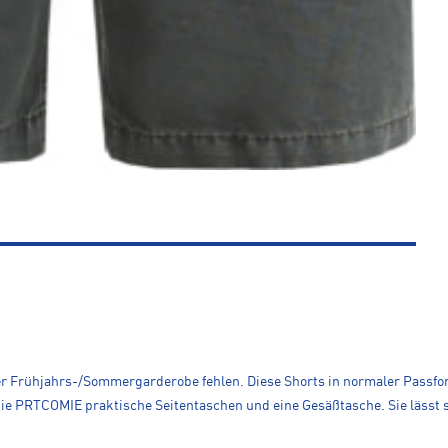
ner Frühjahrs-/Sommergarderobe fehlen. Diese Shorts in normaler Passfor
e PRTCOMIE praktische Seitentaschen und eine Gesäßtasche. Sie lässt s