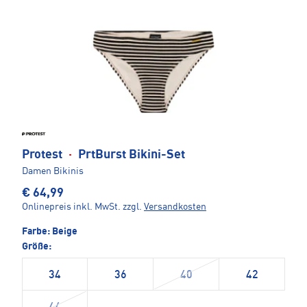
Protest
·
PrtBurst Bikini-Set
Damen Bikinis
€ 64,99
Onlinepreis inkl. MwSt.
zzgl.
Versandkosten
Farbe:
Beige
Größe:
34
36
40
42