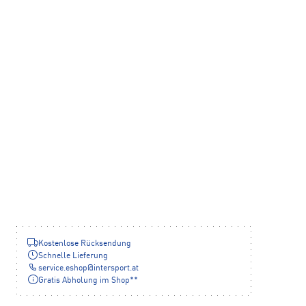
Kostenlose Rücksendung
Schnelle Lieferung
service.eshop
@
intersport.at
Gratis Abholung im Shop**