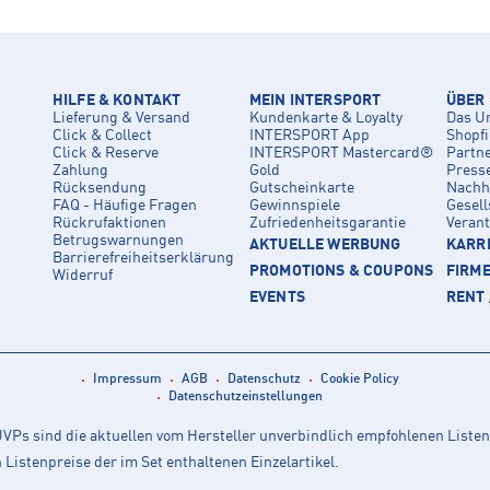
HILFE & KONTAKT
MEIN INTERSPORT
ÜBER
Lieferung & Versand
Kundenkarte & Loyalty
Das U
Click & Collect
INTERSPORT App
Shopf
Click & Reserve
INTERSPORT Mastercard®
Partn
Zahlung
Gold
Press
Rücksendung
Gutscheinkarte
Nachha
FAQ - Häufige Fragen
Gewinnspiele
Gesell
Rückrufaktionen
Zufriedenheitsgarantie
Veran
Betrugswarnungen
AKTUELLE WERBUNG
KARRI
Barrierefreiheitserklärung
PROMOTIONS & COUPONS
FIRM
Widerruf
EVENTS
RENT 
Impressum
AGB
Datenschutz
Cookie Policy
Datenschutzeinstellungen
Ps sind die aktuellen vom Hersteller unverbindlich empfohlenen Listen
istenpreise der im Set enthaltenen Einzelartikel.