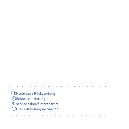
Kostenlose Rücksendung
Schnelle Lieferung
service.eshop
@
intersport.at
Gratis Abholung im Shop**