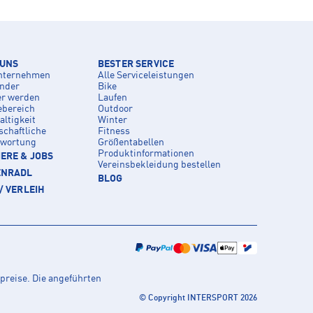
 UNS
BESTER SERVICE
nternehmen
Alle Serviceleistungen
inder
Bike
er werden
Laufen
ebereich
Outdoor
ltigkeit
Winter
schaftliche
Fitness
twortung
Größentabellen
Produktinformationen
ERE & JOBS
Vereinsbekleidung bestellen
ENRADL
BLOG
/ VERLEIH
preise. Die angeführten
© Copyright INTERSPORT 2026