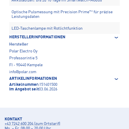
Akkulaufzeit: bis zu 10 Tage im Smartwatch-Modus
Optische Pulsmessung mit Precision Prime™ für präzise
Leistungsdaten
LED-Taschenlampe mit Rotlichtfunktion
HERSTELLERINFORMATIONEN
Hersteller
Polar Electro Oy
Professorintie 5
FI - 90440 Kempele
info@polar.com
ARTIKELINFORMATIONEN
Artikelnummer:
151401500
Im Angebot seit
03.06.2026
KONTAKT
+43 7242 600 204 (zum Ortstarif)
Mo. – Fr. 08:00 – 20:00 Uhr