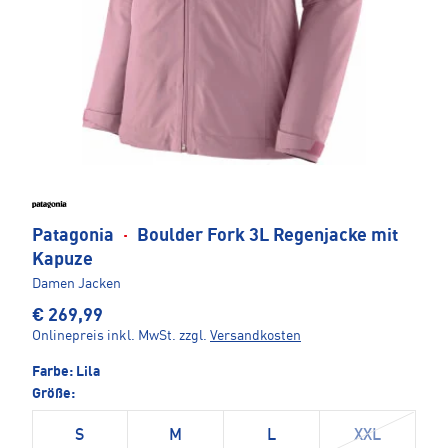
Patagonia
·
Boulder Fork 3L Regenjacke mit
Kapuze
Damen Jacken
€ 269,99
Onlinepreis inkl. MwSt.
zzgl.
Versandkosten
Farbe:
Lila
Größe:
S
M
L
XXL