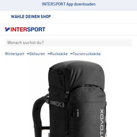
INTERSPORT App downloaden
WÄHLE DEINEN SHOP
Wonach suchst du?
Wintersport
Skitouren
Rucksäcke
Tourenrucksäcke