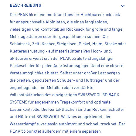
BESCHREIBUNG
Der PEAK 55 ist ein multifunktionaler Hochtourenrucksack
für anspruchsvolle Alpinisten, die einen langlebigen,
vielseitigen und komfortablen Rucksack für große und lange
Mehrtagestouren oder Bergexpeditionen suchen. Ob
Schlafsack, Zelt, Kocher, Steigeisen, Pickel, Helm, Stöcke oder
Kletterausrüstung - auf materialintensiven Hoch- und,
Skitouren erweist sich der PEAK 55 als leistungsfähiger
Packesel, der für jeden Ausrüstungsgegenstand eine clevere
Verstaumöglichkeit bietet. Selbst unter großer Last sorgen
die breiten, gepolsterten Schulter- und Hüftträger und der
enganliegende, mit Metallstreben verstärkte
Vollkontaktrücken des einzigartigen SWISSWOOL 3D BACK
SYSTEMS für angenehmen Tragekomfort und optimale
Lastenkontrolle. Die Kontaktflächen sind an Rücken, Schulter
und Hüfte mit SWISSWOOL Wollvlies ausgekleidet, der
Wasserdampf zuverlässig aufnimmt und schnell trocknet. Der
PEAK 55 punktet außerdem mit einem separaten