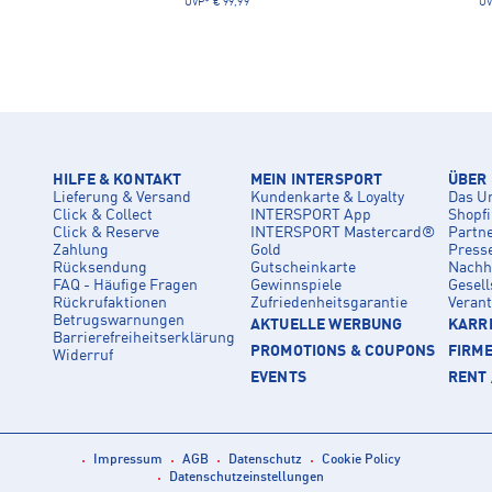
UVP*
€ 99,99
UV
HILFE & KONTAKT
MEIN INTERSPORT
ÜBER
Lieferung & Versand
Kundenkarte & Loyalty
Das U
Click & Collect
INTERSPORT App
Shopf
Click & Reserve
INTERSPORT Mastercard®
Partn
Zahlung
Gold
Press
Rücksendung
Gutscheinkarte
Nachha
FAQ - Häufige Fragen
Gewinnspiele
Gesell
Rückrufaktionen
Zufriedenheitsgarantie
Veran
Betrugswarnungen
AKTUELLE WERBUNG
KARRI
Barrierefreiheitserklärung
PROMOTIONS & COUPONS
FIRM
Widerruf
EVENTS
RENT 
Impressum
AGB
Datenschutz
Cookie Policy
Datenschutzeinstellungen