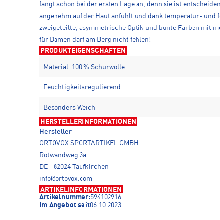
fängt schon bei der ersten Lage an, denn sie ist entscheide
angenehm auf der Haut anfühlt und dank temperatur- und fe
zweigeteilte, asymmetrische Optik und bunte Farben mit m
für Damen darf am Berg nicht fehlen!
PRODUKTEIGENSCHAFTEN
Material: 100 % Schurwolle
Feuchtigkeitsregulierend
Besonders Weich
HERSTELLERINFORMATIONEN
Hersteller
ORTOVOX SPORTARTIKEL GMBH
Rotwandweg 3a
DE - 82024 Taufkirchen
info@ortovox.com
ARTIKELINFORMATIONEN
Artikelnummer:
594102916
Im Angebot seit
06.10.2023