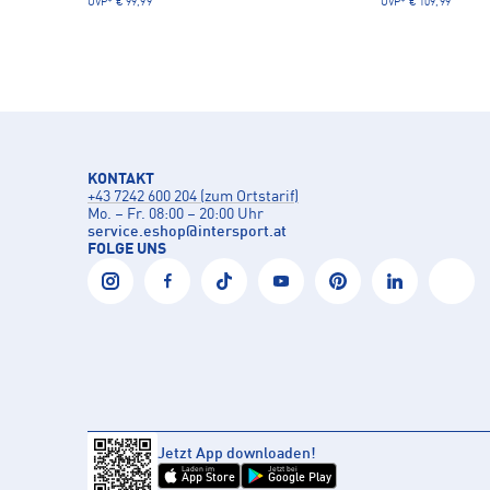
UVP*
€ 99,99
UVP*
€ 109,99
KONTAKT
+43 7242 600 204 (zum Ortstarif)
Mo. – Fr. 08:00 – 20:00 Uhr
service.eshop
@
intersport.at
FOLGE UNS
Jetzt App downloaden!
Laden im
Jetzt bei
App Store
Google Play