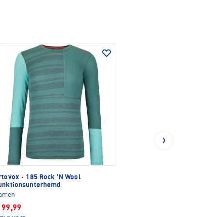
rtovox
·
185 Rock 'N Wool
unktionsunterhemd
amen
 99,99