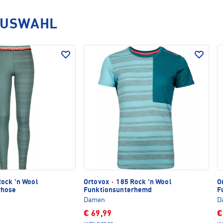
AUSWAHL
ock 'n Wool
Ortovox
·
185 Rock 'n Wool
O
rhose
Funktionsunterhemd
F
Damen
D
€ 69,99
€