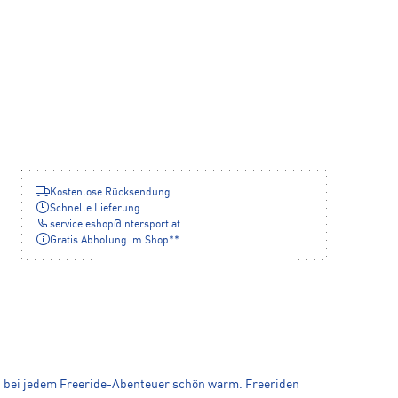
Kostenlose Rücksendung
Schnelle Lieferung
service.eshop
@
intersport.at
Gratis Abholung im Shop**
 bei jedem Freeride-Abenteuer schön warm. Freeriden