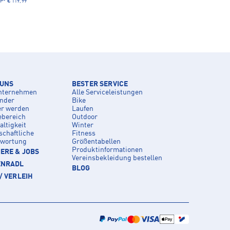
P*
€ 119,99
 UNS
BESTER SERVICE
nternehmen
Alle Serviceleistungen
inder
Bike
er werden
Laufen
ebereich
Outdoor
ltigkeit
Winter
schaftliche
Fitness
twortung
Größentabellen
Produktinformationen
ERE & JOBS
Vereinsbekleidung bestellen
ENRADL
BLOG
/ VERLEIH