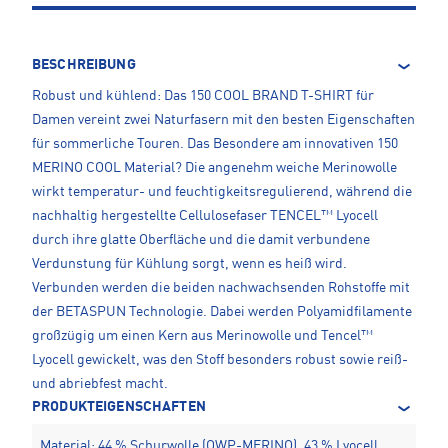
BESCHREIBUNG
Robust und kühlend: Das 150 COOL BRAND T-SHIRT für
Damen vereint zwei Naturfasern mit den besten Eigenschaften
für sommerliche Touren. Das Besondere am innovativen 150
MERINO COOL Material? Die angenehm weiche Merinowolle
wirkt temperatur- und feuchtigkeitsregulierend, während die
nachhaltig hergestellte Cellulosefaser TENCEL™ Lyocell
durch ihre glatte Oberfläche und die damit verbundene
Verdunstung für Kühlung sorgt, wenn es heiß wird.
Verbunden werden die beiden nachwachsenden Rohstoffe mit
der BETASPUN Technologie. Dabei werden Polyamidfilamente
großzügig um einen Kern aus Merinowolle und Tencel™
Lyocell gewickelt, was den Stoff besonders robust sowie reiß-
und abriebfest macht.
PRODUKTEIGENSCHAFTEN
Material: 44 % Schurwolle (OWP-MERINO), 43 % Lyocell