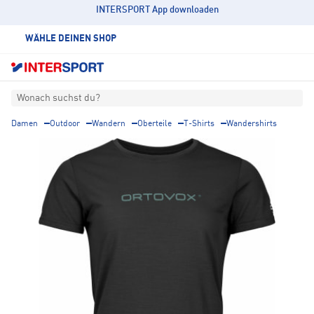
INTERSPORT App downloaden
WÄHLE DEINEN SHOP
Wonach suchst du?
Damen
Outdoor
Wandern
Oberteile
T-Shirts
Wandershirts