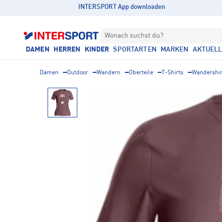
INTERSPORT App downloaden
Wonach suchst du?
DAMEN
HERREN
KINDER
SPORTARTEN
MARKEN
AKTUEL
Damen
Outdoor
Wandern
Oberteile
T-Shirts
Wandershir