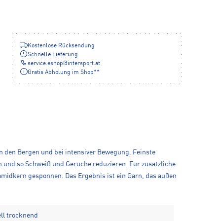
Kostenlose Rücksendung
Schnelle Lieferung
service.eshop
@
intersport.at
Gratis Abholung im Shop**
in den Bergen und bei intensiver Bewegung. Feinste
n und so Schweiß und Gerüche reduzieren. Für zusätzliche
midkern gesponnen. Das Ergebnis ist ein Garn, das außen
ll trocknend