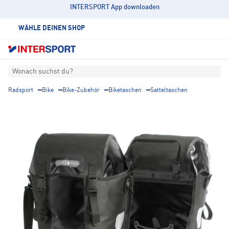
INTERSPORT App downloaden
WÄHLE DEINEN SHOP
Wonach suchst du?
Radsport
Bike
Bike-Zubehör
Biketaschen
Satteltaschen