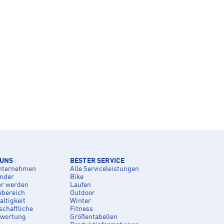
 UNS
BESTER SERVICE
nternehmen
Alle Serviceleistungen
inder
Bike
er werden
Laufen
ebereich
Outdoor
ltigkeit
Winter
schaftliche
Fitness
twortung
Größentabellen