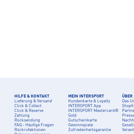
HILFE & KONTAKT
MEIN INTERSPORT
ÜBER
Lieferung & Versand
Kundenkarte & Loyalty
Das U
Click & Collect
INTERSPORT App
Shopf
Click & Reserve
INTERSPORT Mastercard®
Partn
Zahlung
Gold
Press
Rücksendung
Gutscheinkarte
Nachha
FAQ - Häufige Fragen
Gewinnspiele
Gesell
Rückrufaktionen
Zufriedenheitsgarantie
Veran