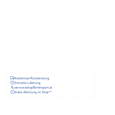
Kostenlose Rücksendung
Schnelle Lieferung
service.eshop
@
intersport.at
Gratis Abholung im Shop**