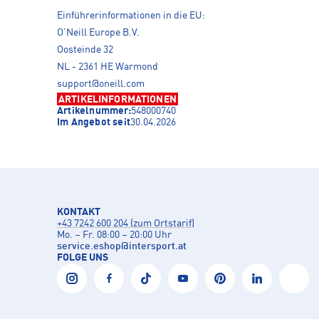
Einführerinformationen in die EU:
O’Neill Europe B.V.
Oosteinde 32
NL - 2361 HE Warmond
support@oneill.com
ARTIKELINFORMATIONEN
Artikelnummer:
548000740
Im Angebot seit
30.04.2026
KONTAKT
+43 7242 600 204 (zum Ortstarif)
Mo. – Fr. 08:00 – 20:00 Uhr
service.eshop
@
intersport.at
FOLGE UNS