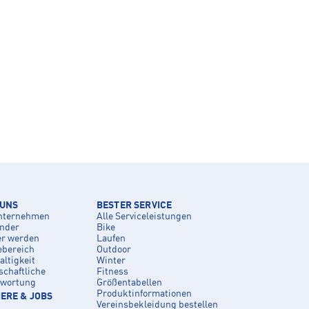
 UNS
BESTER SERVICE
nternehmen
Alle Serviceleistungen
inder
Bike
er werden
Laufen
ebereich
Outdoor
ltigkeit
Winter
schaftliche
Fitness
twortung
Größentabellen
Produktinformationen
ERE & JOBS
Vereinsbekleidung bestellen