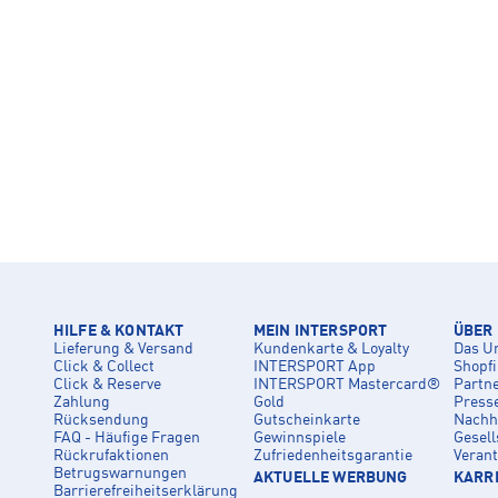
HILFE & KONTAKT
MEIN INTERSPORT
ÜBER
Lieferung & Versand
Kundenkarte & Loyalty
Das U
Click & Collect
INTERSPORT App
Shopf
Click & Reserve
INTERSPORT Mastercard®
Partn
Zahlung
Gold
Press
Rücksendung
Gutscheinkarte
Nachha
FAQ - Häufige Fragen
Gewinnspiele
Gesell
Rückrufaktionen
Zufriedenheitsgarantie
Veran
Betrugswarnungen
AKTUELLE WERBUNG
KARRI
Barrierefreiheitserklärung