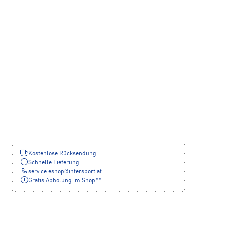
Kostenlose Rücksendung
Schnelle Lieferung
service.eshop
@
intersport.at
Gratis Abholung im Shop**