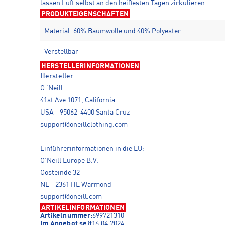
lassen Luft selbst an den heißesten Tagen zirkulieren.
PRODUKTEIGENSCHAFTEN
Material: 60% Baumwolle und 40% Polyester
Verstellbar
HERSTELLERINFORMATIONEN
Hersteller
O´Neill
41st Ave 1071, California
USA - 95062-4400 Santa Cruz
support@oneillclothing.com
Einführerinformationen in die EU:
O’Neill Europe B.V.
Oosteinde 32
NL - 2361 HE Warmond
support@oneill.com
ARTIKELINFORMATIONEN
Artikelnummer:
699721310
Im Angebot seit
16.04.2024