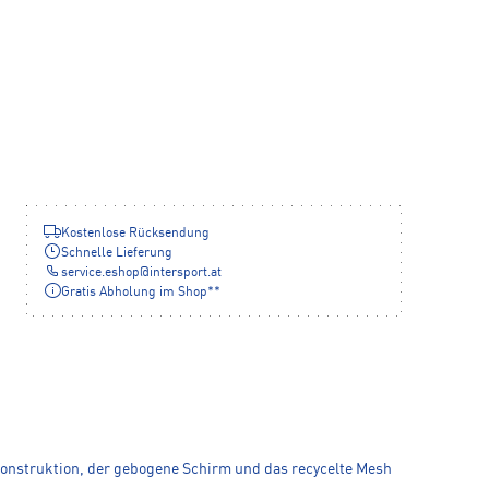
Kostenlose Rücksendung
Schnelle Lieferung
service.eshop
@
intersport.at
Gratis Abholung im Shop**
-Konstruktion, der gebogene Schirm und das recycelte Mesh