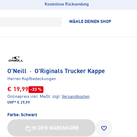
Kostenlose Rücksendung
WÄHLE DEINEN SHOP
O'Neill
·
O'Riginals Trucker Kappe
Herren Kopfbedeckungen
€ 19,99
-33 %
Onlinepreis inkl. MwSt.
zzgl.
Versandkosten
UVP*
€ 29,99
Farbe:
Schwarz
IN DEN WARENKORB