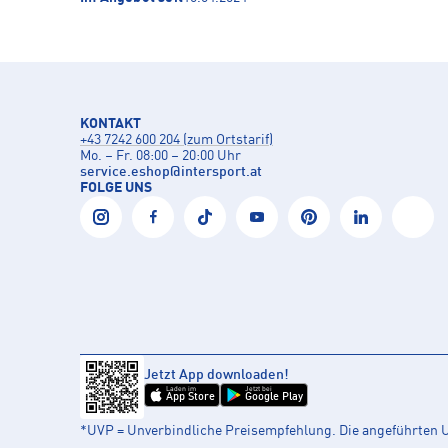
KONTAKT
+43 7242 600 204 (zum Ortstarif)
Mo. – Fr. 08:00 – 20:00 Uhr
service.eshop
@
intersport.at
FOLGE UNS
Jetzt App downloaden!
Laden im
Jetzt bei
App Store
Google Play
*UVP = Unverbindliche Preisempfehlung. Die angeführten UV