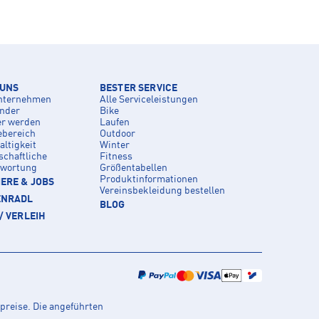
 UNS
BESTER SERVICE
nternehmen
Alle Serviceleistungen
inder
Bike
er werden
Laufen
ebereich
Outdoor
ltigkeit
Winter
schaftliche
Fitness
twortung
Größentabellen
Produktinformationen
ERE & JOBS
Vereinsbekleidung bestellen
ENRADL
BLOG
/ VERLEIH
preise. Die angeführten