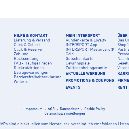
HILFE & KONTAKT
MEIN INTERSPORT
ÜBER
Lieferung & Versand
Kundenkarte & Loyalty
Das U
Click & Collect
INTERSPORT App
Shopf
Click & Reserve
INTERSPORT Mastercard®
Partn
Zahlung
Gold
Press
Rücksendung
Gutscheinkarte
Nachha
FAQ - Häufige Fragen
Gewinnspiele
Gesell
Rückrufaktionen
Zufriedenheitsgarantie
Veran
Betrugswarnungen
AKTUELLE WERBUNG
KARRI
Barrierefreiheitserklärung
PROMOTIONS & COUPONS
FIRM
Widerruf
EVENTS
RENT 
Impressum
AGB
Datenschutz
Cookie Policy
Datenschutzeinstellungen
Ps sind die aktuellen vom Hersteller unverbindlich empfohlenen Listen