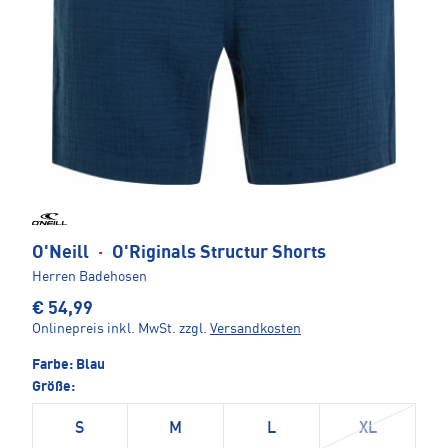
O'Neill
·
O'Riginals Structur Shorts
Herren Badehosen
€ 54,99
Onlinepreis inkl. MwSt.
zzgl.
Versandkosten
Farbe:
Blau
Größe:
S
M
L
XL