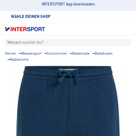
INTERSPORT App downloaden
WÄHLE DEINEN SHOP
Wonach suchst du?
Herren
Wassersport
Schwimmen
Bademode
Badehosen
Badeshorts