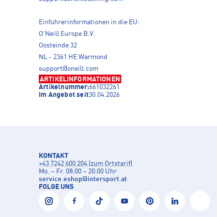
Einführerinformationen in die EU:
O’Neill Europe B.V.
Oosteinde 32
NL - 2361 HE Warmond
support@oneill.com
ARTIKELINFORMATIONEN
Artikelnummer:
661032261
Im Angebot seit
30.04.2026
KONTAKT
+43 7242 600 204 (zum Ortstarif)
Mo. – Fr. 08:00 – 20:00 Uhr
service.eshop
@
intersport.at
FOLGE UNS