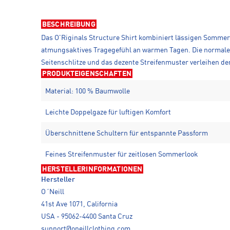
BESCHREIBUNG
Das O'Riginals Structure Shirt kombiniert lässigen Sommers
atmungsaktives Tragegefühl an warmen Tagen. Die normale 
Seitenschlitze und das dezente Streifenmuster verleihen d
PRODUKTEIGENSCHAFTEN
Material: 100 % Baumwolle
Leichte Doppelgaze für luftigen Komfort
Überschnittene Schultern für entspannte Passform
Feines Streifenmuster für zeitlosen Sommerlook
HERSTELLERINFORMATIONEN
Hersteller
O´Neill
41st Ave 1071, California
USA - 95062-4400 Santa Cruz
support@oneillclothing.com