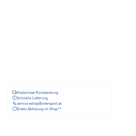
Kostenlose Rücksendung
Schnelle Lieferung
service.eshop
@
intersport.at
Gratis Abholung im Shop**