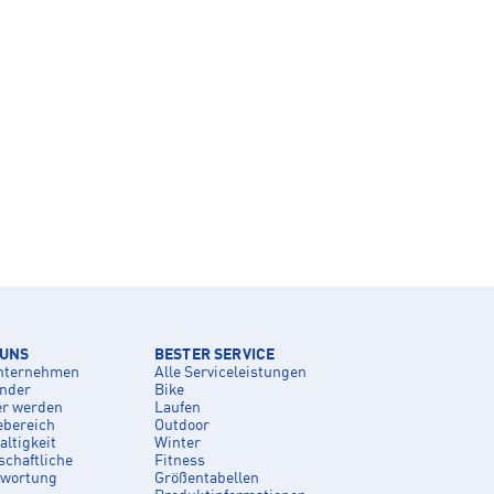
 UNS
BESTER SERVICE
nternehmen
Alle Serviceleistungen
inder
Bike
er werden
Laufen
ebereich
Outdoor
ltigkeit
Winter
schaftliche
Fitness
twortung
Größentabellen