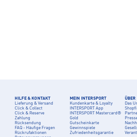
HILFE & KONTAKT
MEIN INTERSPORT
ÜBER
Lieferung & Versand
Kundenkarte & Loyalty
Das U
Click & Collect
INTERSPORT App
Shopf
Click & Reserve
INTERSPORT Mastercard®
Partn
Zahlung
Gold
Press
Rücksendung
Gutscheinkarte
Nachha
FAQ - Häufige Fragen
Gewinnspiele
Gesell
Rückrufaktionen
Zufriedenheitsgarantie
Veran