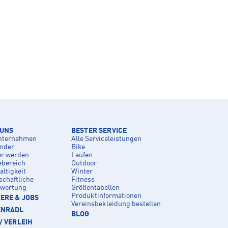
 UNS
BESTER SERVICE
nternehmen
Alle Serviceleistungen
inder
Bike
er werden
Laufen
ebereich
Outdoor
ltigkeit
Winter
schaftliche
Fitness
twortung
Größentabellen
Produktinformationen
ERE & JOBS
Vereinsbekleidung bestellen
ENRADL
BLOG
/ VERLEIH