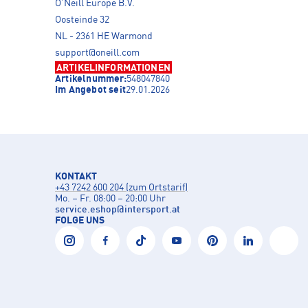
O’Neill Europe B.V.
Oosteinde 32
NL - 2361 HE Warmond
support@oneill.com
ARTIKELINFORMATIONEN
Artikelnummer:
548047840
Im Angebot seit
29.01.2026
KONTAKT
+43 7242 600 204 (zum Ortstarif)
Mo. – Fr. 08:00 – 20:00 Uhr
service.eshop
@
intersport.at
FOLGE UNS