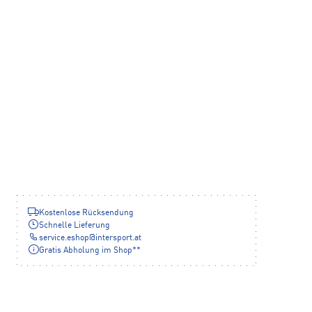
Kostenlose Rücksendung
Schnelle Lieferung
service.eshop
@
intersport.at
Gratis Abholung im Shop**