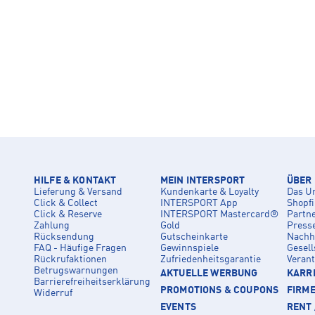
HILFE & KONTAKT
MEIN INTERSPORT
ÜBER
Lieferung & Versand
Kundenkarte & Loyalty
Das U
Click & Collect
INTERSPORT App
Shopf
Click & Reserve
INTERSPORT Mastercard®
Partn
Zahlung
Gold
Press
Rücksendung
Gutscheinkarte
Nachha
FAQ - Häufige Fragen
Gewinnspiele
Gesell
Rückrufaktionen
Zufriedenheitsgarantie
Veran
Betrugswarnungen
AKTUELLE WERBUNG
KARRI
Barrierefreiheitserklärung
PROMOTIONS & COUPONS
FIRM
Widerruf
EVENTS
RENT 