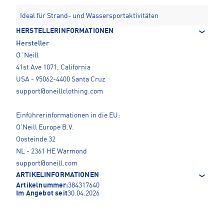
Ideal für Strand- und Wassersportaktivitäten
HERSTELLERINFORMATIONEN
Hersteller
O´Neill
41st Ave 1071, California
USA - 95062-4400 Santa Cruz
support@oneillclothing.com
Einführerinformationen in die EU:
O’Neill Europe B.V.
Oosteinde 32
NL - 2361 HE Warmond
support@oneill.com
ARTIKELINFORMATIONEN
Artikelnummer:
384317640
Im Angebot seit
30.04.2026