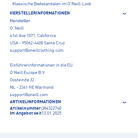
Klassische Badesandalen im O'Neill-Look
HERSTELLERINFORMATIONEN
Hersteller
O´Neill
41st Ave 1071, California
USA - 95062-4400 Santa Cruz
support@oneillclothing.com
Einführerinformationen in die EU:
O’Neill Europe B.V.
Oosteinde 32
NL - 2361 HE Warmond
support@oneill.com
ARTIKELINFORMATIONEN
Artikelnummer:
384322740
Im Angebot seit
13.01.2025