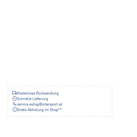
Kostenlose Rücksendung
Schnelle Lieferung
service.eshop
@
intersport.at
Gratis Abholung im Shop**