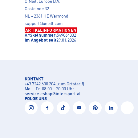
O’Neill Europe B.V.
Oosteinde 32
NL - 2361 HE Warmond
support@oneill.com
ARTIKELINFORMATIONEN
Artikelnummer:
549064332
Im Angebot seit
29.01.2026
KONTAKT
+43 7242 600 204 (zum Ortstarif)
Mo. – Fr. 08:00 – 20:00 Uhr
service.eshop
@
intersport.at
FOLGE UNS