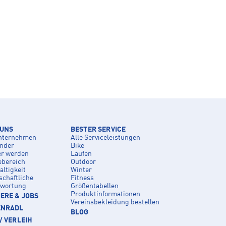
 UNS
BESTER SERVICE
nternehmen
Alle Serviceleistungen
inder
Bike
er werden
Laufen
ebereich
Outdoor
ltigkeit
Winter
schaftliche
Fitness
twortung
Größentabellen
Produktinformationen
ERE & JOBS
Vereinsbekleidung bestellen
ENRADL
BLOG
/ VERLEIH