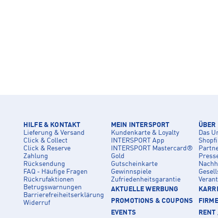
HILFE & KONTAKT
MEIN INTERSPORT
ÜBER
Lieferung & Versand
Kundenkarte & Loyalty
Das U
Click & Collect
INTERSPORT App
Shopf
Click & Reserve
INTERSPORT Mastercard®
Partn
Zahlung
Gold
Press
Rücksendung
Gutscheinkarte
Nachha
FAQ - Häufige Fragen
Gewinnspiele
Gesell
Rückrufaktionen
Zufriedenheitsgarantie
Veran
Betrugswarnungen
AKTUELLE WERBUNG
KARRI
Barrierefreiheitserklärung
PROMOTIONS & COUPONS
FIRM
Widerruf
EVENTS
RENT 